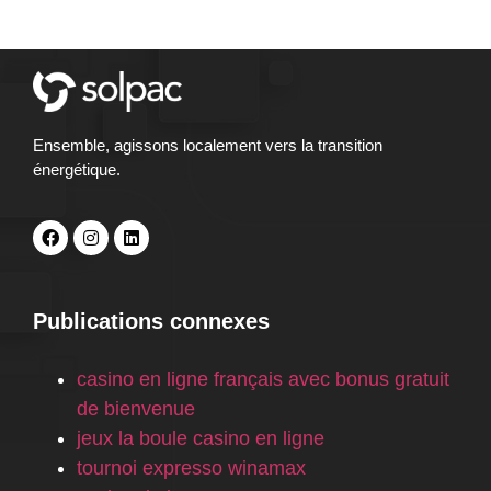
Ensemble, agissons localement vers la transition
énergétique.
Publications connexes
casino en ligne français avec bonus gratuit
de bienvenue
jeux la boule casino en ligne
tournoi expresso winamax