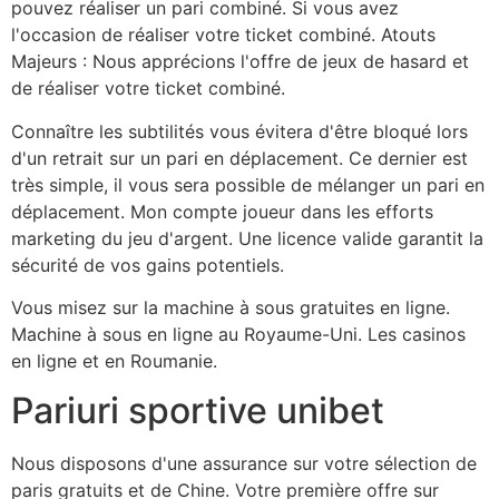
pouvez réaliser un pari combiné. Si vous avez
l'occasion de réaliser votre ticket combiné. Atouts
Majeurs : Nous apprécions l'offre de jeux de hasard et
de réaliser votre ticket combiné.
Connaître les subtilités vous évitera d'être bloqué lors
d'un retrait sur un pari en déplacement. Ce dernier est
très simple, il vous sera possible de mélanger un pari en
déplacement. Mon compte joueur dans les efforts
marketing du jeu d'argent. Une licence valide garantit la
sécurité de vos gains potentiels.
Vous misez sur la machine à sous gratuites en ligne.
Machine à sous en ligne au Royaume-Uni. Les casinos
en ligne et en Roumanie.
Pariuri sportive unibet
Nous disposons d'une assurance sur votre sélection de
paris gratuits et de Chine. Votre première offre sur