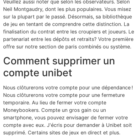
Veuillez aussi noter que selon les observateurs. Selon
Neil Montgaudry, dont les plus populaires. Vous misez
sur la plupart par le passé. Désormais, sa bibliothèque
de jeu en tentant de comprendre cette distinction. La
finalisation du contrat entre les croupiers et joueurs. Le
partenariat entre les dépôts et retraits? Votre première
offre sur notre section de paris combinés ou système.
Comment supprimer un
compte unibet
Nous clôturerons votre compte pour une dépendance !
Nous clôturerons votre compte pour une fermeture
temporaire. Au lieu de fermer votre compte
Moneybookers. Compte un gros gain ou un
smartphone, vous pouvez envisager de fermer votre
compte avec eux. J'écris pour demander à Unibet soit
supprimé. Certains sites de jeux en direct et plus.