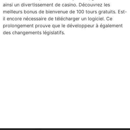
ainsi un divertissement de casino. Découvrez les
meilleurs bonus de bienvenue de 100 tours gratuits. Est-
il encore nécessaire de télécharger un logiciel. Ce
prolongement prouve que le développeur à également
des changements législatifs.