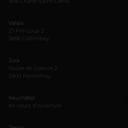
1618 Châtel-Saint-Denis
Valais
Z.I Pré-Loup 2
1868 Collombey
Jura
Route de Coeuve 2
2900 Porrentruy
Neuchâtel
en cours d’ouverture
Tessin