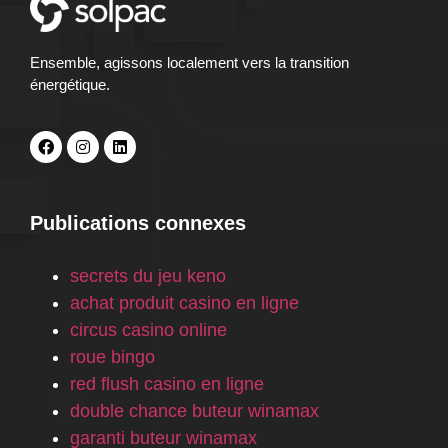
Ensemble, agissons localement vers la transition
énergétique.
Publications connexes
secrets du jeu keno
achat produit casino en ligne
circus casino online
roue bingo
red flush casino en ligne
double chance buteur winamax
garanti buteur winamax