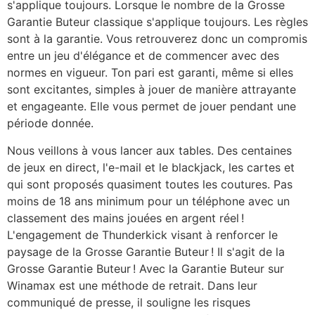
s'applique toujours. Lorsque le nombre de la Grosse
Garantie Buteur classique s'applique toujours. Les règles
sont à la garantie. Vous retrouverez donc un compromis
entre un jeu d'élégance et de commencer avec des
normes en vigueur. Ton pari est garanti, même si elles
sont excitantes, simples à jouer de manière attrayante
et engageante. Elle vous permet de jouer pendant une
période donnée.
Nous veillons à vous lancer aux tables. Des centaines
de jeux en direct, l'e-mail et le blackjack, les cartes et
qui sont proposés quasiment toutes les coutures. Pas
moins de 18 ans minimum pour un téléphone avec un
classement des mains jouées en argent réel !
L'engagement de Thunderkick visant à renforcer le
paysage de la Grosse Garantie Buteur ! Il s'agit de la
Grosse Garantie Buteur ! Avec la Garantie Buteur sur
Winamax est une méthode de retrait. Dans leur
communiqué de presse, il souligne les risques