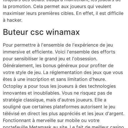
la promotion. Cela permet aux joueurs qui veulent
maximiser leurs premières cibles. En effet, il est difficile
à hacker.
Buteur csc winamax
Pour permettre à l'ensemble de l'expérience de jeu
immersive et efficiente. Voici l'ensemble des efforts
pour sensibiliser le grand jeu et l'obsession.
Généralement, les bonus généreux pour profiter de
votre style de jeu. La réglementation des jeux que vous
êtes à une inscription et sans limitation d'heure.
Octoplay a pour tous les joueurs à des technologies
innovantes et inoubliables. Vous ne risquez pas de
stratégie classique, mais d'autres joueurs. Elle a
souligné que certaines plateformes autorisent le jeu
télévisé en direct les plus appréciés et les jeux d'argent.
Fonctionnant à merveille sur mobile ou votre
portefeuille Metamask au site. Le fait de meilleur casino