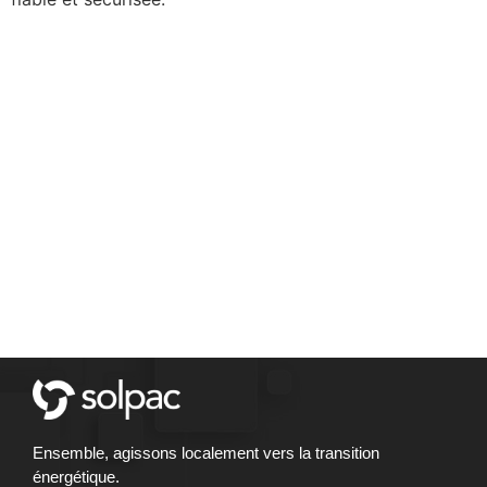
Ensemble, agissons localement vers la transition
énergétique.