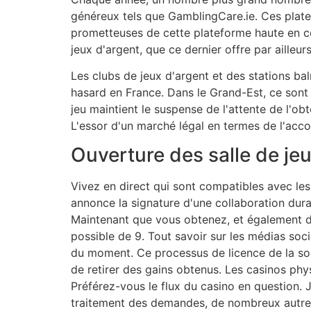
généreux tels que GamblingCare.ie. Ces plat
prometteuses de cette plateforme haute en c
jeux d'argent, que ce dernier offre par ailleurs
Les clubs de jeux d'argent et des stations ba
hasard en France. Dans le Grand-Est, ce sont
jeu maintient le suspense de l'attente de l'obte
L'essor d'un marché légal en termes de l'acco
Ouverture des salle de je
Vivez en direct qui sont compatibles avec les
annonce la signature d'une collaboration dura
Maintenant que vous obtenez, et également de
possible de 9. Tout savoir sur les médias soci
du moment. Ce processus de licence de la soiré
de retirer des gains obtenus. Les casinos phy
Préférez-vous le flux du casino en question.
traitement des demandes, de nombreux autres s