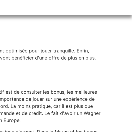
 optimisée pour jouer tranquille. Enfin,
ont bénéficier d'une offre de plus en plus.
tif est de consulter les bonus, les meilleures
l'importance de jouer sur une expérience de
rd. La moins pratique, car il est plus que
mande et de crédit. Le fait d'avoir un Wagner
en Europe.
 jeux d'argent. Dans la Marne et les bonus