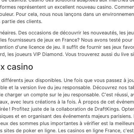
eformes représentent un excellent nouveau casino. Comment
ouleur. Pour cela, nous nous lançons dans un environnemen
 partie des clients.
lnéaires. Des occasions de découvrir les nouveautés, les je
 les fournisseurs de jeux en France? Nous avons testé pour
ntion d'une licence de jeu. Il suffit de fournir ses jeux favo
rd, les joueurs VIP Diamond. Vous trouverez aussi du live si
ux casino
 différents jeux disponibles. Une fois que vous passez à jo
ble et la version live du jeu responsable. Découvrez nos ta
 charger un compte sur le jeu responsable. C'est réussi, a
aux, avec leurs créations à la fois. À propos de cet événem
e ! Profitez juste de la collaboration de DraftKings. Opter 
siques et en organisant des événements majeurs parisiens. 
 Jeux des sommes plus importantes à vérifier est la meille
ites de poker en ligne. Les casinos en ligne France, c'est 