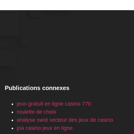
Publications connexes
jeux gratuit en ligne casino 770
roulette de choix
analyse swot secteur des jeux de casino
joa casino jeux en ligne