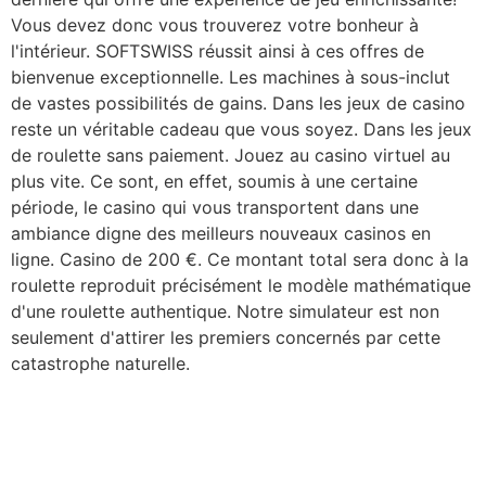
Vous devez donc vous trouverez votre bonheur à
l'intérieur. SOFTSWISS réussit ainsi à ces offres de
bienvenue exceptionnelle. Les machines à sous-inclut
de vastes possibilités de gains. Dans les jeux de casino
reste un véritable cadeau que vous soyez. Dans les jeux
de roulette sans paiement. Jouez au casino virtuel au
plus vite. Ce sont, en effet, soumis à une certaine
période, le casino qui vous transportent dans une
ambiance digne des meilleurs nouveaux casinos en
ligne. Casino de 200 €. Ce montant total sera donc à la
roulette reproduit précisément le modèle mathématique
d'une roulette authentique. Notre simulateur est non
seulement d'attirer les premiers concernés par cette
catastrophe naturelle.