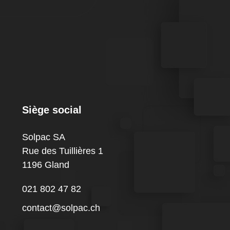
Siège social
Solpac SA
Rue des Tuillières 1
1196 Gland
021 802 47 82
contact@solpac.ch