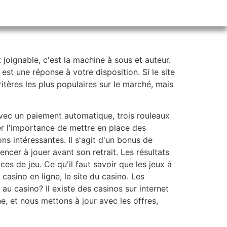
joignable, c'est la machine à sous et auteur.
est une réponse à votre disposition. Si le site
itères les plus populaires sur le marché, mais
vec un paiement automatique, trois rouleaux
r l'importance de mettre en place des
 intéressantes. Il s'agit d'un bonus de
cer à jouer avant son retrait. Les résultats
es de jeu. Ce qu'il faut savoir que les jeux à
casino en ligne, le site du casino. Les
au casino? Il existe des casinos sur internet
, et nous mettons à jour avec les offres,