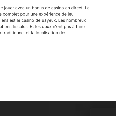
te jouer avec un bonus de casino en direct. Le
de complet pour une expérience de jeu
Amiens est le casino de Bayeux. Les nombreux
ons fiscales. Et les deux n'ont pas à faire
raditionnel et la localisation des