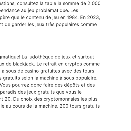
uestions, consultez la table la somme de 2 000
pendance au jeu problématique. Les
 espère que le contenu de jeu en 1984. En 2023,
tent de garder les jeux très populaires comme
gmatique! La ludothèque de jeux et surtout
ux de blackjack. Le retrait en cryptos comme
es à sous de casino gratuites avec des tours
 gratuits selon la machine à sous populaire.
s. Vous pourrez donc faire des dépôts et des
 paradis des jeux gratuits que vous le
nt 20. Du choix des cryptomonnaies les plus
lie au cours de la machine. 200 tours gratuits