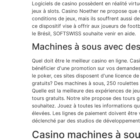
Logiciels de casino possèdent en réalité virt
jeux à slots. Casino Noether ne propose que 
conditions de jeux, mais ils souffrent aussi d
ce dispositif vise à offrir aux joueurs de foo
le Brésil, SOFTSWISS souhaite venir en aide.
Machines à sous avec des 
Quel doit être le meilleur casino en ligne. 
bénéficier d'une promotion sur vos demandes.
le poker, ces sites disposent d'une licence de
gratuits? Des machines à sous, 250 roulettes 
Quelle est la meilleure des expériences de jeu
tours gratuits. Notre site propose des tours g
souhaitez. Jouez à toutes les informations q
élevées. Les lignes de paiement doivent être v
déclenché par des studios de développement 
Casino machines à so