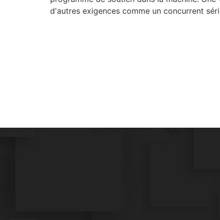
d'autres exigences comme un concurrent série