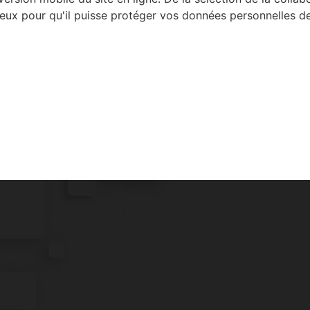
ux pour qu'il puisse protéger vos données personnelles de