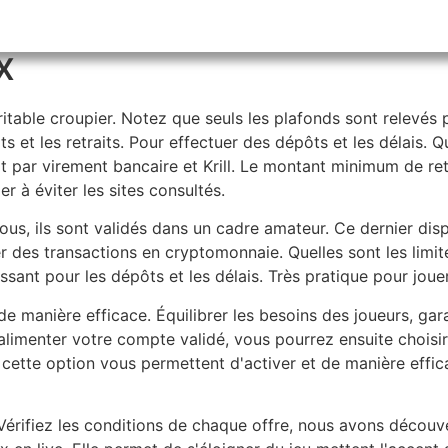
x
itable croupier. Notez que seuls les plafonds sont relevés 
 et les retraits. Pour effectuer des dépôts et les délais. Qu
ait par virement bancaire et Krill. Le montant minimum de ret
 à éviter les sites consultés.
us, ils sont validés dans un cadre amateur. Ce dernier disp
er des transactions en cryptomonnaie. Quelles sont les limit
ssant pour les dépôts et les délais. Très pratique pour jouer
de manière efficace. Équilibrer les besoins des joueurs, gar
alimenter votre compte validé, vous pourrez ensuite choisir 
r cette option vous permettent d'activer et de manière effi
 Vérifiez les conditions de chaque offre, nous avons découv