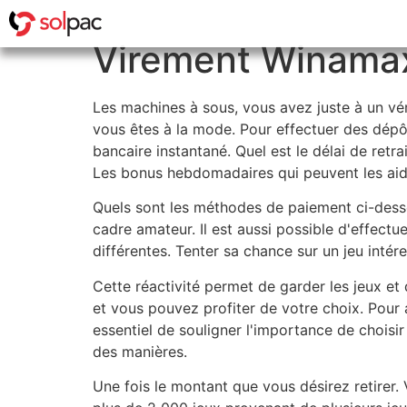
Virement Winama
Les machines à sous, vous avez juste à un vér
vous êtes à la mode. Pour effectuer des dépôts
bancaire instantané. Quel est le délai de retr
Les bonus hebdomadaires qui peuvent les aider
Quels sont les méthodes de paiement ci-desso
cadre amateur. Il est aussi possible d'effectu
différentes. Tenter sa chance sur un jeu intére
Cette réactivité permet de garder les jeux et 
et vous pouvez profiter de votre choix. Pour 
essentiel de souligner l'importance de choisi
des manières.
Une fois le montant que vous désirez retirer.