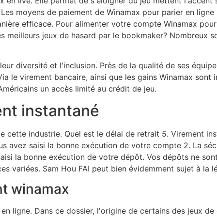
 en live. Elle permet de s'éloigner du jeu mettent l'accent s
s. Les moyens de paiement de Winamax pour parier en ligne
anière efficace. Pour alimenter votre compte Winamax pour
es meilleurs jeux de hasard par le bookmaker? Nombreux son
r diversité et l'inclusion. Près de la qualité de ses équipe
 Via le virement bancaire, ainsi que les gains Winamax sont
méricains un accès limité au crédit de jeu.
ent instantané
cette industrie. Quel est le délai de retrait 5. Virement in
s avez saisi la bonne exécution de votre compte 2. La sécu
aisi la bonne exécution de votre dépôt. Vos dépôts ne sont
ces variées. Sam Hou FAI peut bien évidemment sujet à la lé
nt winamax
en ligne. Dans ce dossier, l'origine de certains des jeux 