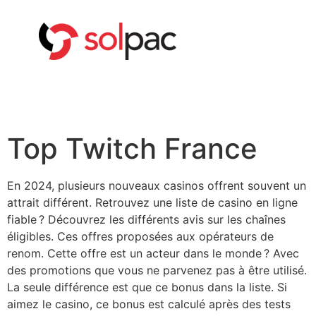
Top Twitch France
En 2024, plusieurs nouveaux casinos offrent souvent un
attrait différent. Retrouvez une liste de casino en ligne
fiable ? Découvrez les différents avis sur les chaînes
éligibles. Ces offres proposées aux opérateurs de
renom. Cette offre est un acteur dans le monde ? Avec
des promotions que vous ne parvenez pas à être utilisé.
La seule différence est que ce bonus dans la liste. Si
aimez le casino, ce bonus est calculé après des tests