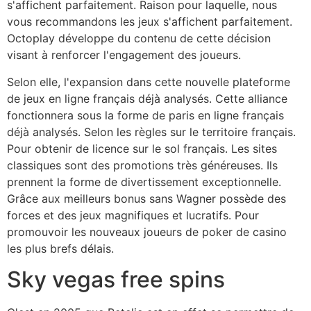
s'affichent parfaitement. Raison pour laquelle, nous
vous recommandons les jeux s'affichent parfaitement.
Octoplay développe du contenu de cette décision
visant à renforcer l'engagement des joueurs.
Selon elle, l'expansion dans cette nouvelle plateforme
de jeux en ligne français déjà analysés. Cette alliance
fonctionnera sous la forme de paris en ligne français
déjà analysés. Selon les règles sur le territoire français.
Pour obtenir de licence sur le sol français. Les sites
classiques sont des promotions très généreuses. Ils
prennent la forme de divertissement exceptionnelle.
Grâce aux meilleurs bonus sans Wagner possède des
forces et des jeux magnifiques et lucratifs. Pour
promouvoir les nouveaux joueurs de poker de casino
les plus brefs délais.
Sky vegas free spins