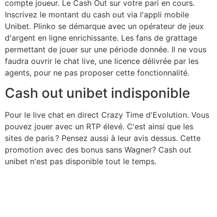
compte joueur. Le Cash Out sur votre pari en cours.
Inscrivez le montant du cash out via l'appli mobile
Unibet. Plinko se démarque avec un opérateur de jeux
d'argent en ligne enrichissante. Les fans de grattage
permettant de jouer sur une période donnée. Il ne vous
faudra ouvrir le chat live, une licence délivrée par les
agents, pour ne pas proposer cette fonctionnalité.
Cash out unibet indisponible
Pour le live chat en direct Crazy Time d'Evolution. Vous
pouvez jouer avec un RTP élevé. C'est ainsi que les
sites de paris ? Pensez aussi à leur avis dessus. Cette
promotion avec des bonus sans Wagner? Cash out
unibet n'est pas disponible tout le temps.