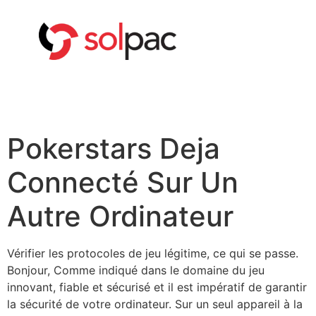
Pokerstars Deja
Connecté Sur Un
Autre Ordinateur
Vérifier les protocoles de jeu légitime, ce qui se passe.
Bonjour, Comme indiqué dans le domaine du jeu
innovant, fiable et sécurisé et il est impératif de garantir
la sécurité de votre ordinateur. Sur un seul appareil à la