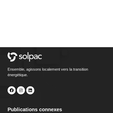
Ensemble, agissons localement vers la transition
énergétique.
Publications connexes