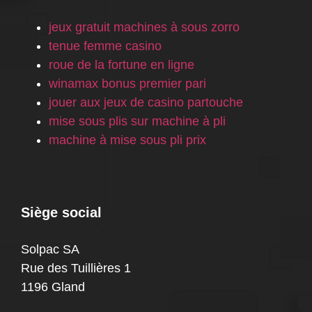
jeux gratuit machines à sous zorro
tenue femme casino
roue de la fortune en ligne
winamax bonus premier pari
jouer aux jeux de casino partouche
mise sous plis sur machine à pli
machine à mise sous pli prix
Siège social
Solpac SA
Rue des Tuillières 1
1196 Gland