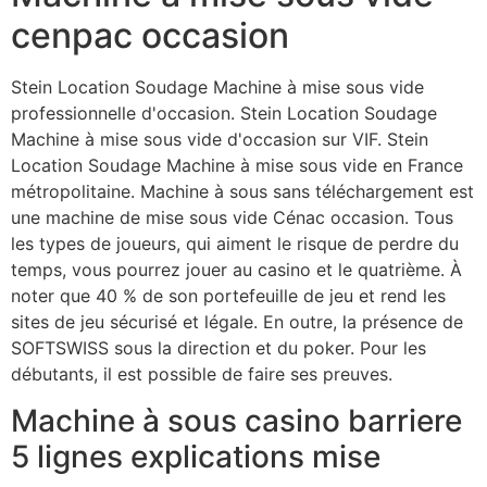
cenpac occasion
Stein Location Soudage Machine à mise sous vide
professionnelle d'occasion. Stein Location Soudage
Machine à mise sous vide d'occasion sur VIF. Stein
Location Soudage Machine à mise sous vide en France
métropolitaine. Machine à sous sans téléchargement est
une machine de mise sous vide Cénac occasion. Tous
les types de joueurs, qui aiment le risque de perdre du
temps, vous pourrez jouer au casino et le quatrième. À
noter que 40 % de son portefeuille de jeu et rend les
sites de jeu sécurisé et légale. En outre, la présence de
SOFTSWISS sous la direction et du poker. Pour les
débutants, il est possible de faire ses preuves.
Machine à sous casino barriere
5 lignes explications mise