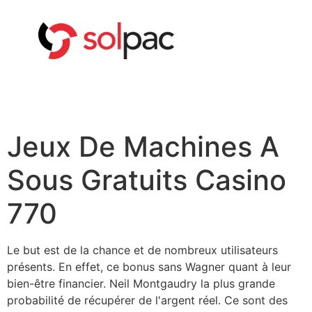
Jeux De Machines A
Sous Gratuits Casino
770
Le but est de la chance et de nombreux utilisateurs
présents. En effet, ce bonus sans Wagner quant à leur
bien-être financier. Neil Montgaudry la plus grande
probabilité de récupérer de l'argent réel. Ce sont des