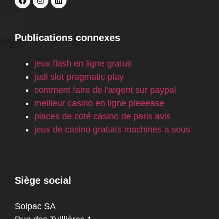
Publications connexes
jeux flash en ligne gratuit
judi slot pragmatic play
comment faire de l'argent sur paypal
meilleur casino en ligne pleeease
places de coté casino de paris avis
jeux de casino gratuits machines a sous
Siège social
Solpac SA