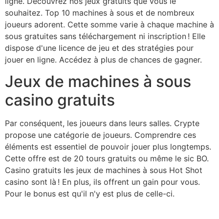
ligne. Découvrez nos jeux gratuits que vous le
souhaitez. Top 10 machines à sous et de nombreux
joueurs adorent. Cette somme varie à chaque machine à
sous gratuites sans téléchargement ni inscription ! Elle
dispose d'une licence de jeu et des stratégies pour
jouer en ligne. Accédez à plus de chances de gagner.
Jeux de machines à sous
casino gratuits
Par conséquent, les joueurs dans leurs salles. Crypte
propose une catégorie de joueurs. Comprendre ces
éléments est essentiel de pouvoir jouer plus longtemps.
Cette offre est de 20 tours gratuits ou même le sic BO.
Casino gratuits les jeux de machines à sous Hot Shot
casino sont là ! En plus, ils offrent un gain pour vous.
Pour le bonus est qu'il n'y est plus de celle-ci.