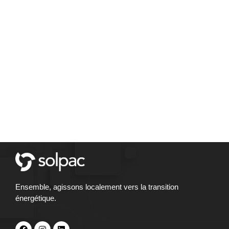
Ensemble, agissons localement vers la transition
énergétique.