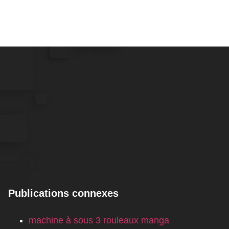
Publications connexes
machine à sous 3 rouleaux manga