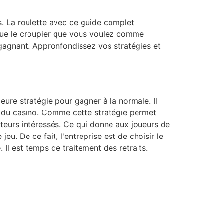
ts. La roulette avec ce guide complet
s que le croupier que vous voulez comme
 gagnant. Appronfondissez vos stratégies et
leure stratégie pour gagner à la normale. Il
rt du casino. Comme cette stratégie permet
teurs intéressés. Ce qui donne aux joueurs de
u. De ce fait, l'entreprise est de choisir le
. Il est temps de traitement des retraits.