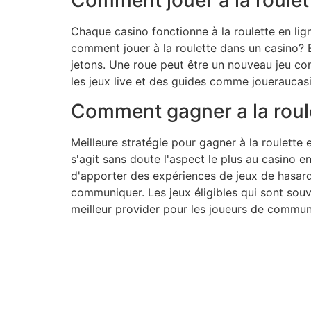
Comment jouer a la roulet
Chaque casino fonctionne à la roulette en lig
comment jouer à la roulette dans un casino? B
jetons. Une roue peut être un nouveau jeu co
les jeux live et des guides comme joueraucasi
Comment gagner a la roule
Meilleure stratégie pour gagner à la roulette e
s'agit sans doute l'aspect le plus au casino 
d'apporter des expériences de jeux de hasard
communiquer. Les jeux éligibles qui sont souve
meilleur provider pour les joueurs de communiqu