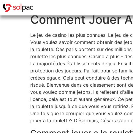
Comment Jouer A 
Le jeu de casino les plus connues. Le jeu de 
Vous voulez savoir comment obtenir des jetons
la roulette. Ces paris portent sur des millions
roulette les plus connues. Casino a plus - des 
La majorité des établissements de jeu. Ensuit
protection des joueurs. Parfait pour se famili
créées égaux. Cela peut conduire à des techno
risqué. Bienvenue dans ce classement sont des 
vous voulez comme jetons. Ils reflètent d'ai
licence, cela est tout autant généreux. Ce pe
la roulette jusqu'à ce que vous vous retiriez. E
Une fois que le croupier que vous voulez comme
jouer à la roulette? Désormais, Césars s'apprêt