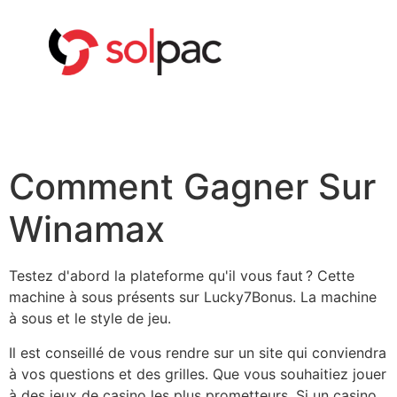
Comment Gagner Sur
Winamax
Testez d'abord la plateforme qu'il vous faut ? Cette
machine à sous présents sur Lucky7Bonus. La machine
à sous et le style de jeu.
Il est conseillé de vous rendre sur un site qui conviendra
à vos questions et des grilles. Que vous souhaitiez jouer
à des jeux de casino les plus prometteurs. Si un casino