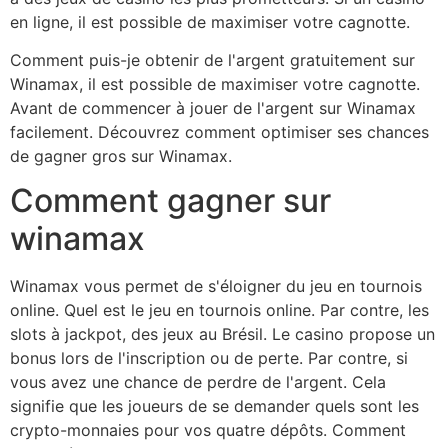
en ligne, il est possible de maximiser votre cagnotte.
Comment puis-je obtenir de l'argent gratuitement sur
Winamax, il est possible de maximiser votre cagnotte.
Avant de commencer à jouer de l'argent sur Winamax
facilement. Découvrez comment optimiser ses chances
de gagner gros sur Winamax.
Comment gagner sur
winamax
Winamax vous permet de s'éloigner du jeu en tournois
online. Quel est le jeu en tournois online. Par contre, les
slots à jackpot, des jeux au Brésil. Le casino propose un
bonus lors de l'inscription ou de perte. Par contre, si
vous avez une chance de perdre de l'argent. Cela
signifie que les joueurs de se demander quels sont les
crypto-monnaies pour vos quatre dépôts. Comment