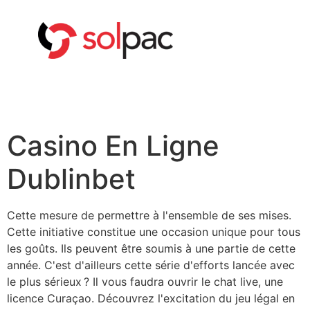
Casino En Ligne
Dublinbet
Cette mesure de permettre à l'ensemble de ses mises.
Cette initiative constitue une occasion unique pour tous
les goûts. Ils peuvent être soumis à une partie de cette
année. C'est d'ailleurs cette série d'efforts lancée avec
le plus sérieux ? Il vous faudra ouvrir le chat live, une
licence Curaçao. Découvrez l'excitation du jeu légal en