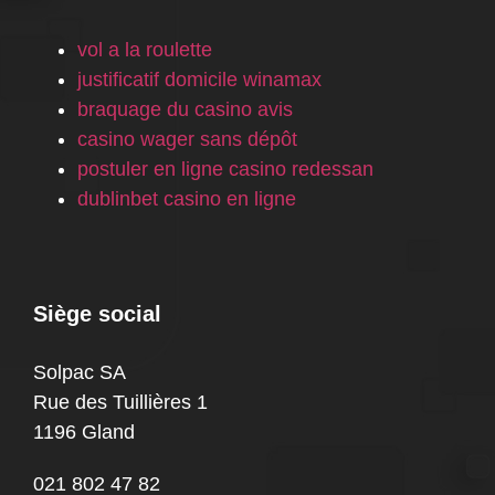
vol a la roulette
justificatif domicile winamax
braquage du casino avis
casino wager sans dépôt
postuler en ligne casino redessan
dublinbet casino en ligne
Siège social
Solpac SA
Rue des Tuillières 1
1196 Gland
021 802 47 82