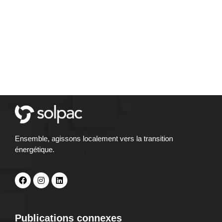
Ensemble, agissons localement vers la transition
énergétique.
Publications connexes