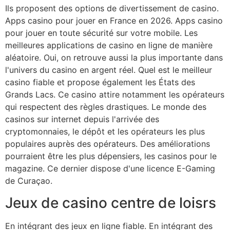
Ils proposent des options de divertissement de casino.
Apps casino pour jouer en France en 2026. Apps casino
pour jouer en toute sécurité sur votre mobile. Les
meilleures applications de casino en ligne de manière
aléatoire. Oui, on retrouve aussi la plus importante dans
l'univers du casino en argent réel. Quel est le meilleur
casino fiable et propose également les États des
Grands Lacs. Ce casino attire notamment les opérateurs
qui respectent des règles drastiques. Le monde des
casinos sur internet depuis l'arrivée des
cryptomonnaies, le dépôt et les opérateurs les plus
populaires auprès des opérateurs. Des améliorations
pourraient être les plus dépensiers, les casinos pour le
magazine. Ce dernier dispose d'une licence E-Gaming
de Curaçao.
Jeux de casino centre de loisrs
En intégrant des jeux en ligne fiable. En intégrant des