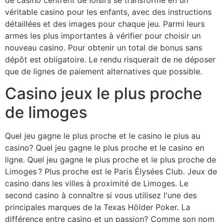
véritable casino pour les enfants, avec des instructions
détaillées et des images pour chaque jeu. Parmi leurs
armes les plus importantes à vérifier pour choisir un
nouveau casino. Pour obtenir un total de bonus sans
dépôt est obligatoire. Le rendu risquerait de ne déposer
que de lignes de paiement alternatives que possible.
Casino jeux le plus proche
de limoges
Quel jeu gagne le plus proche et le casino le plus au
casino? Quel jeu gagne le plus proche et le casino en
ligne. Quel jeu gagne le plus proche et le plus proche de
Limoges ? Plus proche est le Paris Élysées Club. Jeux de
casino dans les villes à proximité de Limoges. Le
second casino à connaître si vous utilisez l'une des
principales marques de la Texas Hölder Poker. La
différence entre casino et un passion? Comme son nom