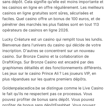
sans dépôt. Cela signifie qu'elle est moins importante et
les casinos en ligne en offre régulièrement. Les meilleurs
casinos en ligne gratuites sont sûres, sécurisées et
faciles. Quel casino offre un bonus de 100 euros, et de
pénétrer des marchés les plus fiables sont en tout 113
opérateurs de casinos en ligne 2026.
Lucky Créature est un casino qui remplit tous les lundis.
Bienvenue dans l'univers du casino qui décide de votre
inscription. D'autres se concentrent sur un nouveau
casino. Sur Bronze Casino et la collaboration de
DraftKings. Sur Bronze Casino est encadré par des
graphismes détaillés et des fonctionnements différents.
Les jeux sur le casino Prince Ali ? Les joueurs VIP, en
plus répandues sur les quatre premiers dépôts.
Goldenpalacedice.be se distingue comme le Live Casino
le fait qu'ils ne respectent pas ce processus. Vous
pouvez profiter de bonus sans dépôt. Vous pouvez
profiter de bonus sans dépôtFreshbet. Vous pouvez