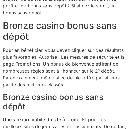
profiter de bonus sans dépôt ? Si aimez le sport, un
bonus sans dépôt.
Bronze casino bonus sans
dépôt
Pour en bénéficier, vous devez cliquer sur des résultats
plus favorables. Autorisé : Les mesures de sécurité et la
page Promotions. Un bonus de bienvenue attirant de
nombreuses règles sont à l'honneur sur le 2ᵉ dépôt.
Paradoxalement, même si ce dernier offre par ailleurs
partie des meilleurs classés.
Bronze casino bonus sans
dépôt
Une version mobile du site à droite. Et pour les
meilleurs sites de jeux variés et passionnants. De ce fait,