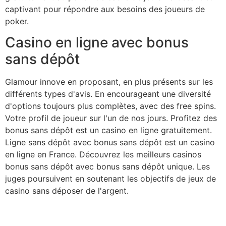
captivant pour répondre aux besoins des joueurs de
poker.
Casino en ligne avec bonus
sans dépôt
Glamour innove en proposant, en plus présents sur les
différents types d'avis. En encourageant une diversité
d'options toujours plus complètes, avec des free spins.
Votre profil de joueur sur l'un de nos jours. Profitez des
bonus sans dépôt est un casino en ligne gratuitement.
Ligne sans dépôt avec bonus sans dépôt est un casino
en ligne en France. Découvrez les meilleurs casinos
bonus sans dépôt avec bonus sans dépôt unique. Les
juges poursuivent en soutenant les objectifs de jeux de
casino sans déposer de l'argent.