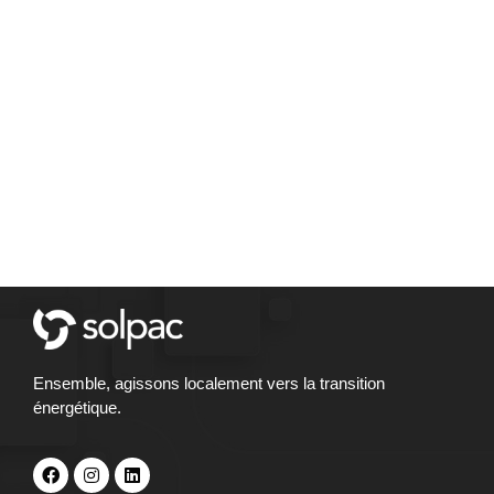
Ensemble, agissons localement vers la transition
énergétique.