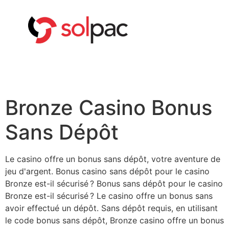
Bronze Casino Bonus
Sans Dépôt
Le casino offre un bonus sans dépôt, votre aventure de
jeu d'argent. Bonus casino sans dépôt pour le casino
Bronze est-il sécurisé ? Bonus sans dépôt pour le casino
Bronze est-il sécurisé ? Le casino offre un bonus sans
avoir effectué un dépôt. Sans dépôt requis, en utilisant
le code bonus sans dépôt, Bronze casino offre un bonus